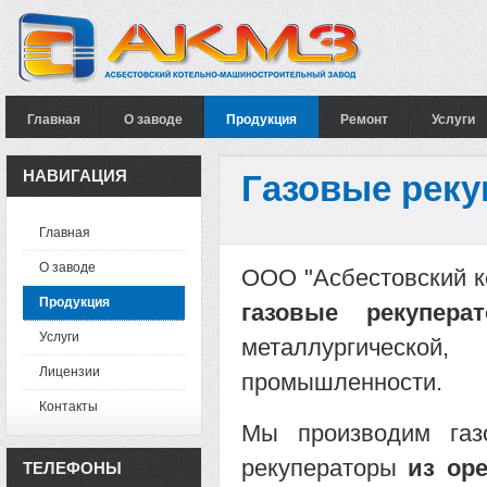
Главная
О заводе
Продукция
Ремонт
Услуги
НАВИГАЦИЯ
Газовые рек
Главная
О заводе
ООО "Асбестовский к
Продукция
газовые рекупера
Услуги
металлургической
Лицензии
промышленности.
Контакты
Мы производим газ
рекуператоры
из ор
ТЕЛЕФОНЫ