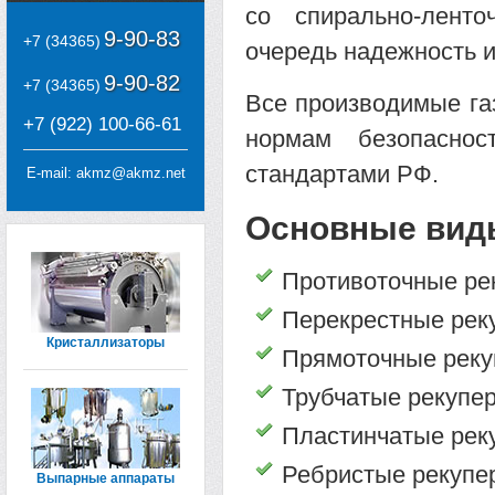
со спирально-лент
9-90-83
+7 (34365)
очередь надежность и
9-90-82
+7 (34365)
Все производимые га
+7 (922) 100-66-61
нормам безопасно
стандартами РФ.
E-mail:
akmz@akmz.net
Основные виды
Противоточные ре
Перекрестные рек
Кристаллизаторы
Прямоточные реку
Трубчатые рекупе
Пластинчатые рек
Ребристые рекупе
Выпарные аппараты