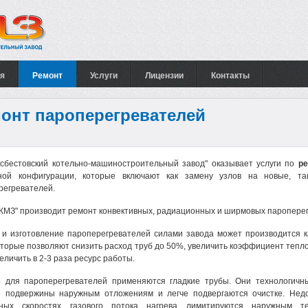
я
Ремонт
Услуги
Лицензии
Контакты
онт пароперегревателей
сбестовский котельно-машиностроительный завод" оказывает услуги по
ре
ной конфигурации,
которые включают как замену узлов на новые, т
регревателей.
КМЗ" производит ремонт конвективных, радиационных и ширмовых паропере
 и изготовление пароперегревателей силами завода может производится ка
которые позволяют снизить расход труб до 50%, увеличить коэффициент тепло
еличить в 2-3 раза ресурс работы.
 для пароперегревателей применяются гладкие трубы. Они технологичн
 подвержины наружным отложениям и легче подвергаются очистке. Недо
нных скоростях газового потока нагрева лимитируются наружным 