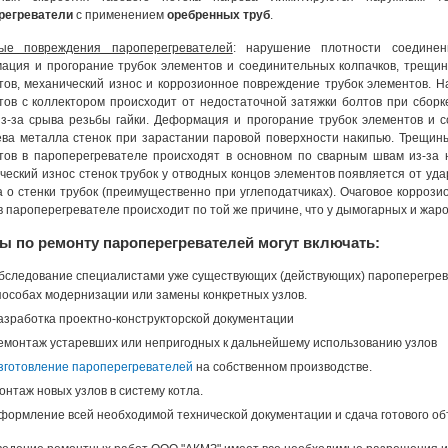
регреватели
с применением
оребренных труб
.
ые повреждения пароперегревателей
: нарушение плотности соединен
ация и прогорание трубок элементов и соединительных колпачков, трещин
тов, механический износ и коррозионное повреждение трубок элементов. 
тов с коллектором происходит от недостаточной затяжки болтов при сборке
из-за срыва резьбы гайки. Деформация и прогорание трубок элементов и 
ева металла стенок при зарастании паровой поверхности накипью. Трещины
тов в пароперегревателе происходят в основном по сварным швам из-за 
еский износ стенок трубок у отводных концов элементов появляется от уда
а о стенки трубок (преимущественно при углеподатчиках). Очаговое корроз
в пароперегревателе происходит по той же причине, что у дымогарных и жаро
ы по ремонту пароперегревателей могут включать:
бследование специалистами уже существующих (действующих) пароперегрева
пособах модернизации или замены конкретных узлов.
азработка проектно-конструкторской документации
емонтаж устаревших или непригодных к дальнейшему использованию узлов
зготовление пароперегревателей
на собственном производстве.
онтаж новых узлов в систему котла.
формление всей необходимой технической документации и сдача готового объ