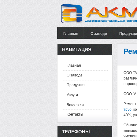
Главная
О заводе
Продукци
НАВИГАЦИЯ
Рем
Главная
ООО "А
О заводе
различ
паропе
Продукция
ООО "А
Услуги
Ремонт
Лицензии
труб
, 
Контакты
40%, ув
Обычно
меньше
ТЕЛЕФОНЫ
умере