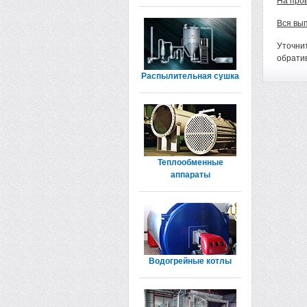
На про
Вся вы
Уточни
обрати
Распылительная сушка
Теплообменные
аппараты
Водогрейные котлы